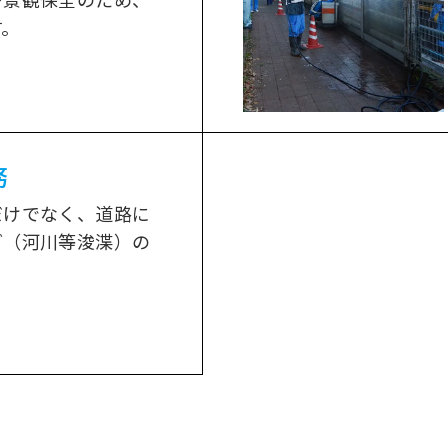
す。
務
だけでなく、道路に
ど（河川等浚渫）の