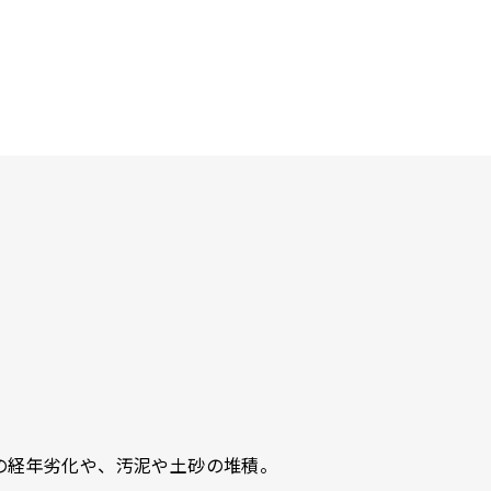
の経年劣化や、汚泥や土砂の堆積。